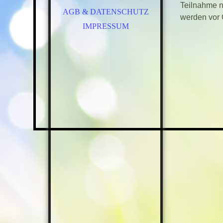
Teilnahme n
AGB & DATENSCHUTZ
ALLTAGSTRAINING
werden vor 
SPIELSTUNDE
IMPRESSUM
ZWERGESPIELSTUNDE
RAUFERGRUPPE
CROSSDOGGING
SPAZIERGÄNGE
KURSE