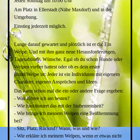
Jeden Sonntag um 10:00 Uhr
Am Platz in Ellerstadt (Nähe Maxdorf) und in der
Umgebung.
Einstieg jederzeit möglich.
Lange darauf gewartet und plötzlich ist er da: Ein
Welpe. Und mit ihm ganz neue Herausforderungen,
Tagesabläufe, Wünsche. Egal ob du schon Hunde oder
Welpen vorher hattest oder ob es dein erster
Hund/Welpe ist: Jeder ist ein Individuum mit eigenem
Charakter, eigenen Ansprüchen und Ideen.
Das kann schon mal die ein oder andere Frage ergeben:
- Was füttere ich am besten?
- Wie funktioniert das mit der Stubenreinheit?
- Wie bringe ich meinem Welpen eine Beißhemmung
bei?
- Sitz, Platz, Rückruf? Wann, was und wie?
- Wie erkläre ich meinem Welpen, wenn er etwas nicht