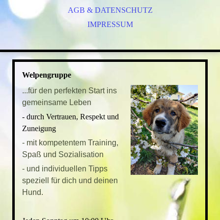
AGB & DATENSCHUTZ
ALLTAGSTRAINING
SPIELSTUNDE
IMPRESSUM
ZWERGESPIELSTUNDE
RAUFERGRUPPE
CROSSDOGGING
Welpengruppe
SPAZIERGÄNGE
...für den perfekten Start ins
KURSE
gemeinsame Leben
- durch Vertrauen, Respekt und
Zuneigung
- mit kompetentem Training,
Spaß und Sozialisation
- und individuellen Tipps
speziell für dich und deinen
Hund.