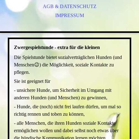
AGB & DATENSCHUTZ
ALLTAGSTRAINING
SPIELSTUNDE
IMPRESSUM
ZWERGESPIELSTUNDE
RAUFERGRUPPE
CROSSDOGGING
Zwergespielstunde - extra für die kleinen
SPAZIERGÄNGE
Die Spielstunde bietet sozialverträglichen Hunden (und
KURSE
Menschen😉) die Möglichkeit, soziale Kontakte zu
pflegen.
Sie ist geeignet für
- unsichere Hunde, um Sicherheit im Umgang mit
anderen Hunden (und Menschen) zu gewinnen,
- Hunde, die (noch) nicht frei laufen dürfen, um mal so
richtig rennen und toben zu können,
- alle Menschen, die ihren Hunden soziale Kontakte
ermöglichen wollen und dabei selbst noch etwas über
die hündische Kommunikation lernen möchten.