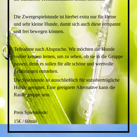
Die Zwergespielstunde ist hierbei extra nur für kleine
und sehr kleine Hunde, damit sich auch diese entspannt
und frei bewegen können.
Teilnahme nach Absprache. Wir möchten die Hunde
vorher kennen lernen, um zu sehen, ob sie in die Gruppe
passen, denn es sollen für alle schöne und wertvolle
Erfahrungen entstehen.
Die Spielstunde ist ausschließlich für sozialverträgliche
Hunde geeignet. Eine geeignete Alternative kann die
Raufergruppe sein.
Preis Spielstunde:
15€ / 60min